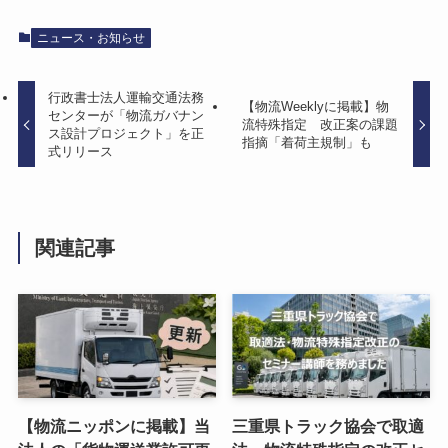
ニュース・お知らせ
行政書士法人運輸交通法務
【物流Weeklyに掲載】物
センターが「物流ガバナン
流特殊指定 改正案の課題
ス設計プロジェクト」を正
指摘「着荷主規制」も
式リリース
関連記事
【物流ニッポンに掲載】当
三重県トラック協会で取適