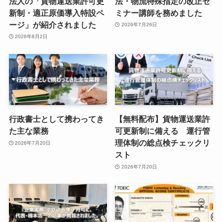
法人の「貨物運送業許可更
法・物流特殊指定の改正セ
新制・適正原価導入特設ペ
ミナー講師を務めました
ージ」が紹介されました
2026年7月26日
2026年8月2日
行政書士として携わってき
【無料配布】貨物運送業許
た主な業務
可更新制に備える 運行管
理体制の総点検チェックリ
2026年7月20日
スト
2026年7月20日