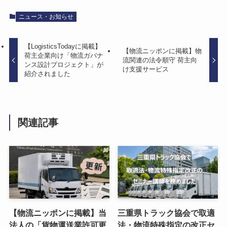
ニュース・お知らせ
【LogisticsTodayに掲載】
【物流ニッポンに掲載】物
荷主企業向け「物流ガバナ
流関連の法令順守 荷主向
ンス設計プロジェクト」が
け支援サービス
紹介されました
関連記事
【物流ニッポンに掲載】当
三重県トラック協会で取適
法人の「貨物運送業許可更
法・物流特殊指定の改正セ