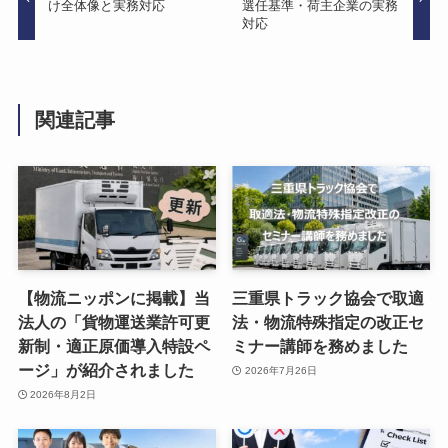
け全体像と実務対応
選任基準・荷主企業の実務
対応
関連記事
【物流ニッポンに掲載】当
三重県トラック協会で取適
法人の「貨物運送業許可更
法・物流特殊指定の改正セ
新制・適正原価導入特設ペ
ミナー講師を務めました
ージ」が紹介されました
2026年7月26日
2026年8月2日