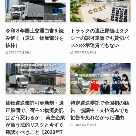
令和８年国土交通白書を読
トラックの適正原価はタク
み解く（運送・物流部分を
シーの認可運賃でも貸切バ
抜粋）
スの公示運賃でもない
2026年7月26日
2026年7月20日
貨物運送業許可更新制・適
特定運送委託で全国初の勧
正原価で、荷主の物流委託
告 協議中・支払済みでも
はどう変わるか｜ 荷主企業
勧告を免れなかった理由
が負う法的リスクと今すぐ
2026年7月15日
確認すべきこと【2026年7