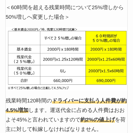
＜60時間を超える残業時間について25%増しから
50%増しへ変更した場合＞
残業時間120時間の
ドライバーに支払う人件費が約
4.5%増加
します。運送代金に占める人件費はおお
よそ45%と言われていますので
約2%の値上げ
を荷
主に対して転嫁しなければなりません。