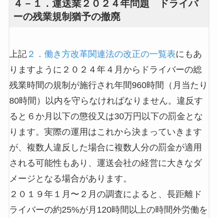
４－１．運送業２０２４年問題 ドライバ
ーの残業規制猶予の撤廃
上記
２．働き方改革関連法の改正の一覧表
にもあ
りますように２０２４年４月からドライバーの総
残業時間の規制が施行され年間960時間（月当たり
80時間）以内を守らなければなりません。違反す
ると６か月以下の懲役又は30万円以下の罰金とな
ります。実際の運用はこれから決まっていきます
が、複数人違反した場合に複数人分の罰金が適用
される可能性もあり、運送会社の経営に大きなダ
メージとなる場合があります。
２０１９年１月〜２月の調査によると、長距離ド
ライバーの約25%が月120時間以上の時間外労働を