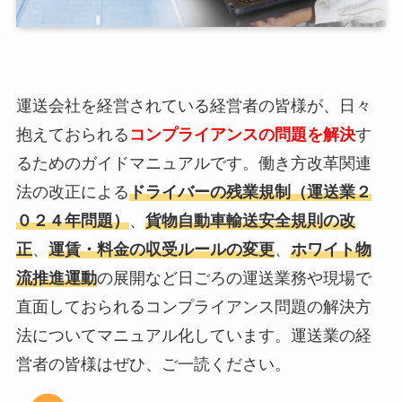
運送会社を経営されている経営者の皆様が、日々
抱えておられる
コンプライアンスの問題を解決
す
るためのガイドマニュアルです。働き方改革関連
法の改正による
ドライバーの残業規制（運送業２
０２４年問題）
、
貨物自動車輸送安全規則の改
正
、
運賃・料金の収受ルールの変更
、
ホワイト物
流推進運動
の展開など日ごろの運送業務や現場で
直面しておられるコンプライアンス問題の解決方
法についてマニュアル化しています。運送業の経
営者の皆様はぜひ、ご一読ください。