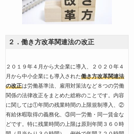
２．働き方改革関連法の改正
２０１９年４月から大企業に導入、２０２０年４
月から中小企業にも導入された
働き方改革関連法
の改正
は労働基準法、雇用対策法など８つの労働
関係の法律改正をまとめた総称のことです。内容
に関しては①年間の残業時間の上限規制導入、②
有給休暇取得の義務化、③同一労働・同一賃金な
どです。特に残業時間の上限は原則年間３６０時
間（月当たり３０時間）、例外で年間７２０時間