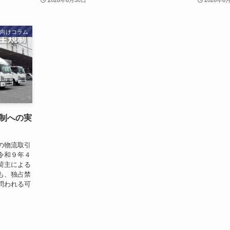
業向けコラム
制への実
の物流取引
令和９年４
荷主による
も、独占禁
問われる可