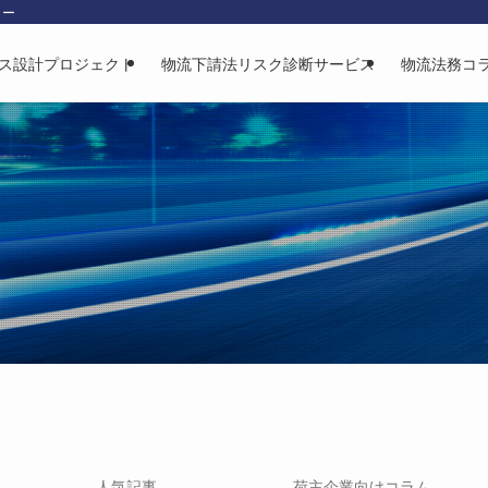
ター
ス設計プロジェクト
物流下請法リスク診断サービス
物流法務コ
人気記事
荷主企業向けコラム