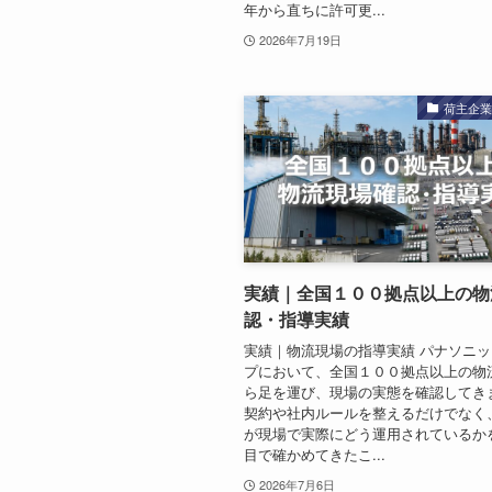
年から直ちに許可更...
2026年7月19日
荷主企
実績｜全国１００拠点以上の物
認・指導実績
実績｜物流現場の指導実績 パナソニ
プにおいて、全国１００拠点以上の物
ら足を運び、現場の実態を確認してき
契約や社内ルールを整えるだけでなく
が現場で実際にどう運用されているか
目で確かめてきたこ...
2026年7月6日