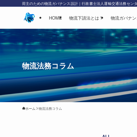
荷主のための物流ガバナンス設計｜行政書士法人運輸交通法務セン
HOME
物流下請法とは？
物流ガバナン
物流法務コラム
ホーム
物流法務コラム
ALL