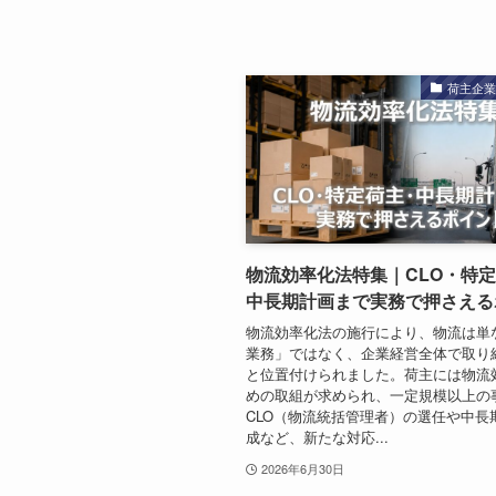
荷主企
物流効率化法特集｜CLO・特
中長期計画まで実務で押さえる
物流効率化法の施行により、物流は単
業務」ではなく、企業経営全体で取り
と位置付けられました。荷主には物流
めの取組が求められ、一定規模以上の
CLO（物流統括管理者）の選任や中長
成など、新たな対応...
2026年6月30日