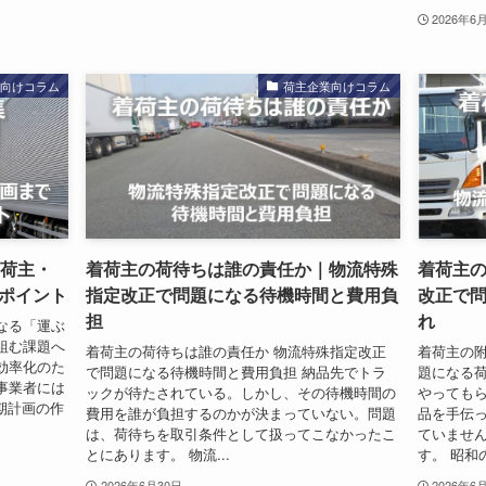
2026年6
業向けコラム
荷主企業向けコラム
定荷主・
着荷主の荷待ちは誰の責任か｜物流特殊
着荷主の
ポイント
指定改正で問題になる待機時間と費用負
改正で
担
れ
なる「運ぶ
組む課題へ
着荷主の荷待ちは誰の責任か 物流特殊指定改正
着荷主の附
効率化のた
で問題になる待機時間と費用負担 納品先でトラ
題になる荷
事業者には
ックが待たされている。しかし、その待機時間の
やっても
期計画の作
費用を誰が負担するのかが決まっていない。問題
品を手伝
は、荷待ちを取引条件として扱ってこなかったこ
ていませ
とにあります。 物流...
す。 昭和の
2026年6月30日
2026年6