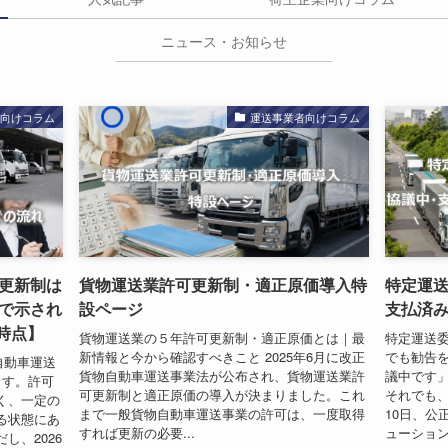
ニュース・お知らせ
者向けコラム
運送事業者向けコラム
更新制は
貨物運送業許可更新制・適正原価導入特
特定運
で示され
設ページ
支払済
月時点】
貨物運送業の５年許可更新制・適正原価とは｜最
特定運送
新情報と今から確認すべきこと 2025年6月に改正
でも勧告を
自動車運送
貨物自動車運送事業法が公布され、貨物運送業許
議中です
ます。許可
可更新制と適正原価の導入が決まりました。これ
それでも、
く、一定の
まで一般貨物自動車運送事業の許可は、一度取得
10日、公
る状態にあ
すれば更新の必要...
ューション
し、2026