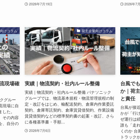
2026年7月19日
2026年7
業向けコラム
荷主企業向けコラム
流現場確
実績｜物流契約・社内ルール整備
台風で
か｜荷
実績｜物流契約・社内ルール整備 パナソニック
と責任
グループでは、物流基本規程・物流管理規程の制
ックグルー
定・改訂をはじめ、輸配送契約、倉庫内作業委託
流現場に自
台風が接
契約、倉庫寄託契約、倉庫賃貸借契約、作業設備
ました。
かが「行
賃貸借契約などの標準契約書の起案・改訂、さら
、その内容
ぜ運行は
に各種基準書・手順...
を、自分の
誰も「走
くのか 台
2026年7月6日
トラックが